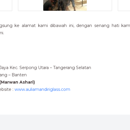
gsung ke alamat kami dibawah ini, dengan senang hati kami 
i.
u Jaya Kec. Serpong Utara – Tangerang Selatan
rang – Banten
(Marwan Ashari)
bsite :
www.auliamandiriglass.com