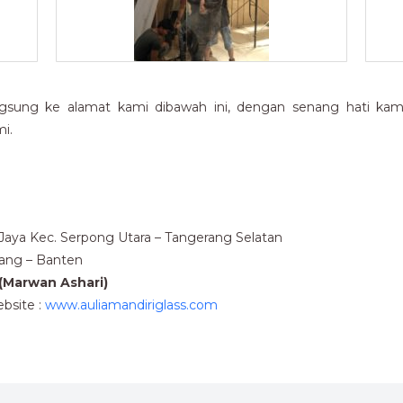
gsung ke alamat kami dibawah ini, dengan senang hati kami 
i.
u Jaya Kec. Serpong Utara – Tangerang Selatan
rang – Banten
(Marwan Ashari)
bsite :
www.auliamandiriglass.com