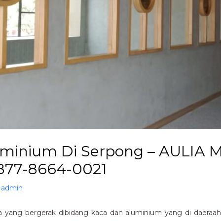
uminium Di Serpong – AULIA
0877-8664-0021
y
admin
yang bergerak dibidang kaca dan aluminium yang di daeraah 