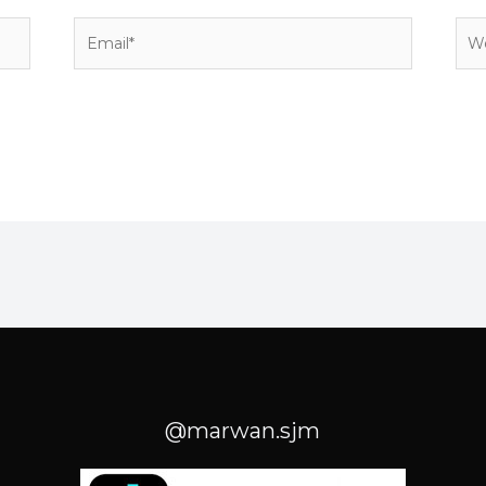
Email*
Web
@marwan.sjm