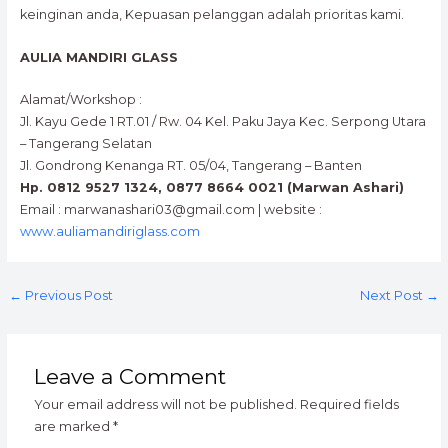
keinginan anda, Kepuasan pelanggan adalah prioritas kami.
AULIA MANDIRI GLASS
Alamat/Workshop :
Jl. Kayu Gede 1 RT.01 / Rw. 04 Kel. Paku Jaya Kec. Serpong Utara
– Tangerang Selatan
Jl. Gondrong Kenanga RT. 05/04, Tangerang – Banten
Hp. 0812 9527 1324, 0877 8664 0021 (Marwan Ashari)
Email : marwanashari03@gmail.com | website :
www.auliamandiriglass.com
←
Previous Post
Next Post
→
Leave a Comment
Your email address will not be published.
Required fields
are marked
*