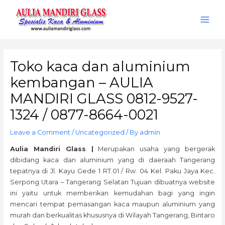
Skip
Post
Main
to
navigation
Men
content
Toko kaca dan aluminium
kembangan – AULIA
MANDIRI GLASS 0812-9527-
1324 / 0877-8664-0021
Leave a Comment
/
Uncategorized
/ By
admin
Aulia Mandiri Glass |
Merupakan usaha yang bergerak
dibidang kaca dan aluminium yang di daeraah Tangerang
tepatnya di Jl. Kayu Gede 1 RT.01 / Rw. 04 Kel. Paku Jaya Kec.
Serpong Utara – Tangerang Selatan Tujuan dibuatnya website
ini yaitu untuk memberikan kemudahan bagi yang ingin
mencari tempat pemasangan kaca maupun aluminium yang
murah dan berkualitas khususnya di Wilayah Tangerang, Bintaro