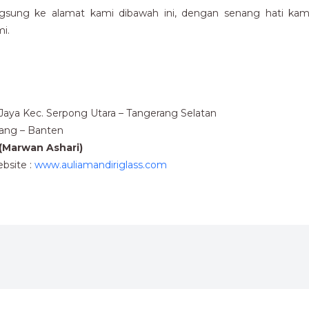
gsung ke alamat kami dibawah ini, dengan senang hati kami 
i.
u Jaya Kec. Serpong Utara – Tangerang Selatan
rang – Banten
(Marwan Ashari)
bsite :
www.auliamandiriglass.com