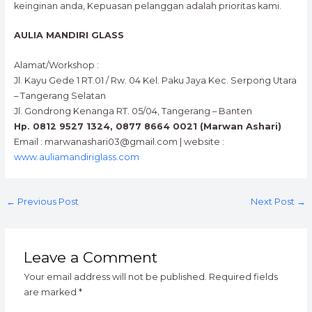
keinginan anda, Kepuasan pelanggan adalah prioritas kami.
AULIA MANDIRI GLASS
Alamat/Workshop :
Jl. Kayu Gede 1 RT.01 / Rw. 04 Kel. Paku Jaya Kec. Serpong Utara
– Tangerang Selatan
Jl. Gondrong Kenanga RT. 05/04, Tangerang – Banten
Hp. 0812 9527 1324, 0877 8664 0021 (Marwan Ashari)
Email : marwanashari03@gmail.com | website :
www.auliamandiriglass.com
←
Previous Post
Next Post
→
Leave a Comment
Your email address will not be published.
Required fields
are marked
*