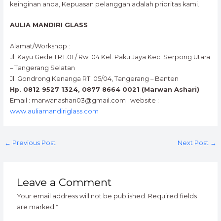
keinginan anda, Kepuasan pelanggan adalah prioritas kami.
AULIA MANDIRI GLASS
Alamat/Workshop :
Jl. Kayu Gede 1 RT.01 / Rw. 04 Kel. Paku Jaya Kec. Serpong Utara
– Tangerang Selatan
Jl. Gondrong Kenanga RT. 05/04, Tangerang – Banten
Hp. 0812 9527 1324, 0877 8664 0021 (Marwan Ashari)
Email : marwanashari03@gmail.com | website :
www.auliamandiriglass.com
←
Previous Post
Next Post
→
Leave a Comment
Your email address will not be published.
Required fields
are marked
*