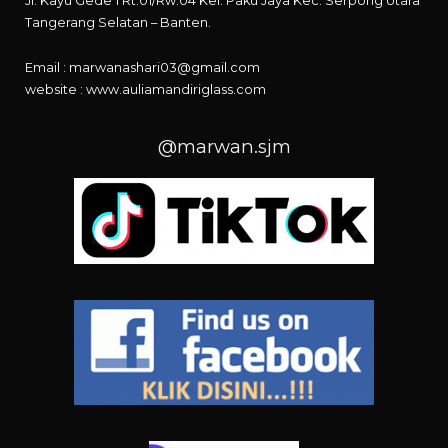
Jl. Kayu Gede 1 Rt.01/Rw.04 Kel. Paku Jaya Kec. Serpong Utara
Tangerang Selatan – Banten.
Email : marwanashari03@gmail.com
website :
www.auliamandiriglass.com
@marwan.sjm