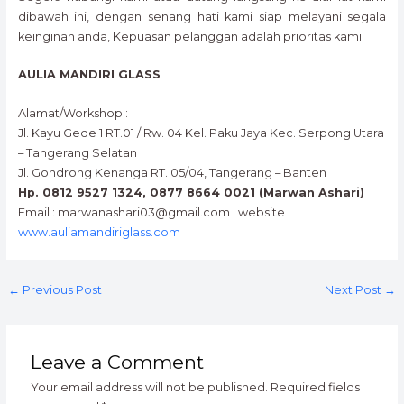
dibawah ini, dengan senang hati kami siap melayani segala
keinginan anda, Kepuasan pelanggan adalah prioritas kami.
AULIA MANDIRI GLASS
Alamat/Workshop :
Jl. Kayu Gede 1 RT.01 / Rw. 04 Kel. Paku Jaya Kec. Serpong Utara
– Tangerang Selatan
Jl. Gondrong Kenanga RT. 05/04, Tangerang – Banten
Hp. 0812 9527 1324, 0877 8664 0021 (Marwan Ashari)
Email : marwanashari03@gmail.com | website :
www.auliamandiriglass.com
←
Previous Post
Next Post
→
Leave a Comment
Your email address will not be published.
Required fields