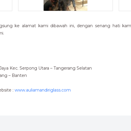
gsung ke alamat kami dibawah ini, dengan senang hati kami 
i.
u Jaya Kec. Serpong Utara – Tangerang Selatan
rang – Banten
bsite :
www.auliamandiriglass.com