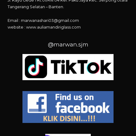
Jl. Kayu Gede 1 Rt.01/Rw.04 Kel. Paku Jaya Kec. Serpong Utara
Tangerang Selatan – Banten.
Email : marwanashari03@gmail.com
website :
www.auliamandiriglass.com
@marwan.sjm