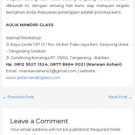
dibawah ini, dengan senang hati kami siap melayani segala
keinginan anda, Kepuasan pelanggan adalah prioritas kami.
AULIA MANDIRI GLASS
Alamat/Workshop :
Jl. Kayu Gede 1 RT.01 / Rw. 04 Kel. Paku Jaya Kec. Serpong Utara
– Tangerang Selatan
Jl. Gondrong Kenanga RT. 05/04, Tangerang – Banten
Hp. 0812 9527 1324, 0877 8664 0021 (Marwan Ashari)
Email : marwanashari03@gmail.com | website :
www.auliamandiriglass.com
←
Previous Post
Next Post
→
Leave a Comment
Your email address will not be published.
Required fields