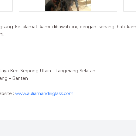
gsung ke alamat kami dibawah ini, dengan senang hati kami 
i.
u Jaya Kec. Serpong Utara – Tangerang Selatan
rang – Banten
bsite :
www.auliamandiriglass.com