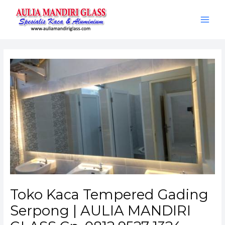
Skip
Post
Main
to
navigation
Men
content
Toko Kaca Tempered Gading
Serpong | AULIA MANDIRI