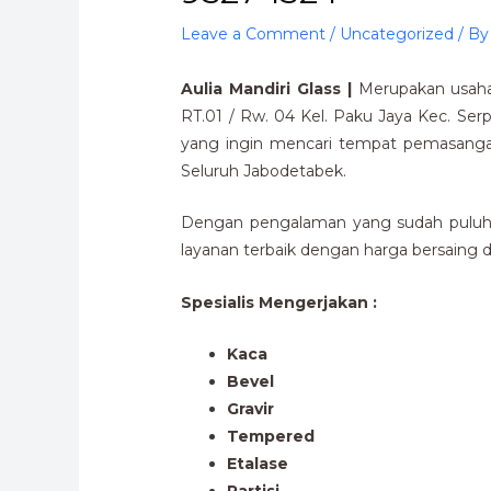
Leave a Comment
/
Uncategorized
/ B
Aulia Mandiri Glass |
Merupakan usaha 
RT.01 / Rw. 04 Kel. Paku Jaya Kec. Se
yang ingin mencari tempat pemasanga
Seluruh Jabodetabek.
Dengan pengalaman yang sudah puluhan
layanan terbaik dengan harga bersaing da
Spesialis Mengerjakan :
Kaca
Bevel
Gravir
Tempered
Etalase
Partisi