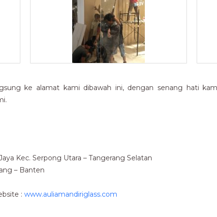
gsung ke alamat kami dibawah ini, dengan senang hati kami 
i.
u Jaya Kec. Serpong Utara – Tangerang Selatan
rang – Banten
bsite :
www.auliamandiriglass.com