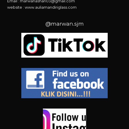
Email : marwanashari03@gmail.com
website :
www.auliamandiriglass.com
@marwan.sjm