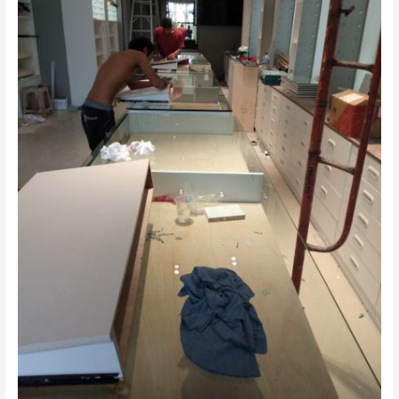
MANDIRI
GLASS
0812-
9527-
1324
/
0877-
8664-
0021