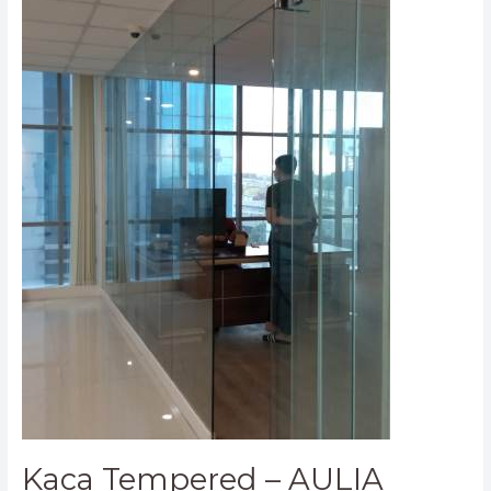
–
AULIA
MANDIRI
GLASS
0812-
9527-
1324
/
0877-
8664-
0021
Kaca Tempered – AULIA