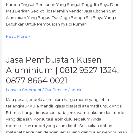
Karena Tingkat Pencarian Yang Sangat Tinggi Itu Saya Disini
Mau Berikan Sedikit Tips Memilih Vendor Jasa Kitchen Set
Aluminium Yang Bagus. Dan Juga Berapa Sih Biaya Yang di
Butuhkan Untuk Pembuatan nya di Rumah.
Read More »
Jasa Pembuatan Kusen
Jasa
Pembuatan
Aluminium | 0812 9527 1324,
Kusen
Aluminium
0877 8664 0021
|
Leave a Comment
/
Our Service
/
admin
0812
9527
Mau pesan jendela aluminium harga murah yang lebih
1324,
terjangkau? Aulia mandiri glass bisa jadi alternatif untuk Anda.
0877
Estimasi harga didasarkan pada jenis warna, ukuran dan model
8664
yang dipesan. Konsultasi lebih dulu sebelum Anda
0021
memutuskan model yang akan dipilih. Sesuaikan pilihan
material bangunan dengan jenis ruang dan tujuan penggunaan