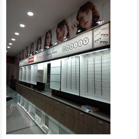
Kaca
–
AULIA
MANDIRI
GLASS
0812-
9527-
1324
/
0877-
8664-
0021