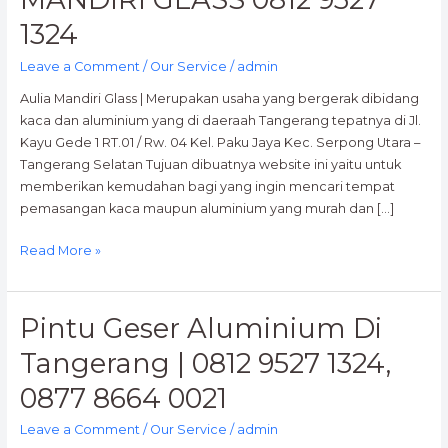
1324
Leave a Comment
/
Our Service
/
admin
Aulia Mandiri Glass | Merupakan usaha yang bergerak dibidang
kaca dan aluminium yang di daeraah Tangerang tepatnya di Jl.
Kayu Gede 1 RT.01 / Rw. 04 Kel. Paku Jaya Kec. Serpong Utara –
Tangerang Selatan Tujuan dibuatnya website ini yaitu untuk
memberikan kemudahan bagi yang ingin mencari tempat
pemasangan kaca maupun aluminium yang murah dan […]
Read More »
Pintu Geser Aluminium Di
Pintu
Geser
Tangerang | 0812 9527 1324,
Aluminium
Di
0877 8664 0021
Tangerang
Leave a Comment
/
Our Service
/
admin
|