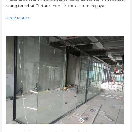
ruang tersebut. Tertarik memiliki desain rumah gaya
Read More »
Partisi
Kaca/Aluminium
–
AULIA
MANDIRI
GLASS
0812-
9527-
1324
/
0877-
8664-
0021