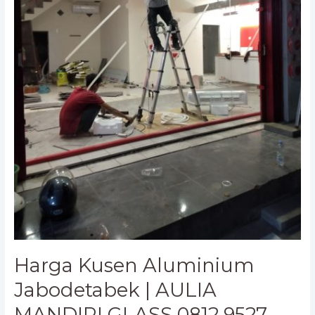
9527
1324
Harga Kusen Aluminium
Jabodetabek | AULIA
MANDIRI GLASS 0812 9527