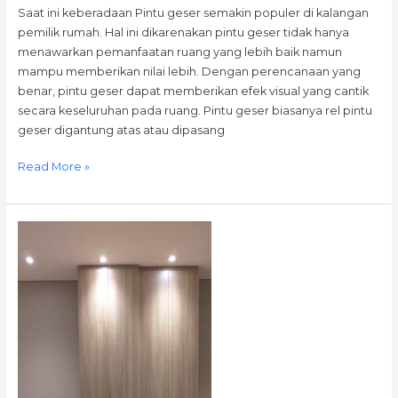
0812
Saat ini keberadaan Pintu geser semakin populer di kalangan
9527
pemilik rumah. Hal ini dikarenakan pintu geser tidak hanya
1324,
menawarkan pemanfaatan ruang yang lebih baik namun
0877
mampu memberikan nilai lebih. Dengan perencanaan yang
8664
benar, pintu geser dapat memberikan efek visual yang cantik
0021
secara keseluruhan pada ruang. Pintu geser biasanya rel pintu
geser digantung atas atau dipasang
Read More »
Kitchen
Set
Aluminium
Di
Tangerang
|
0812
9527
1324,