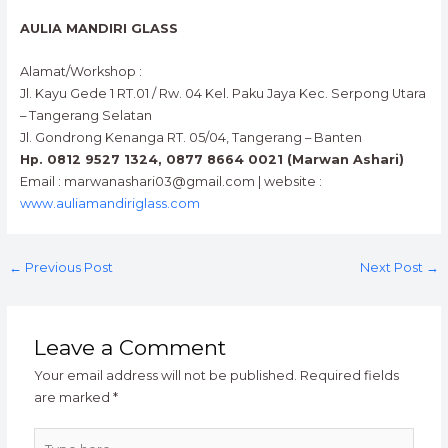
AULIA MANDIRI GLASS
Alamat/Workshop :
Jl. Kayu Gede 1 RT.01 / Rw. 04 Kel. Paku Jaya Kec. Serpong Utara
– Tangerang Selatan
Jl. Gondrong Kenanga RT. 05/04, Tangerang – Banten
Hp. 0812 9527 1324, 0877 8664 0021 (Marwan Ashari)
Email : marwanashari03@gmail.com | website :
www.auliamandiriglass.com
←
Previous Post
Next Post
→
Leave a Comment
Your email address will not be published.
Required fields
are marked
*
Type